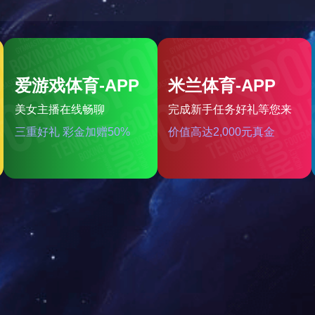
anju.com