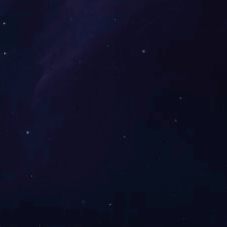
方有没有U或者是否交易所- 复制地址【TAZdAh5LU55aUPPZkgF4
两层冲击之下，仍然凭着其坚实的技能根底，赢得了很多订单，